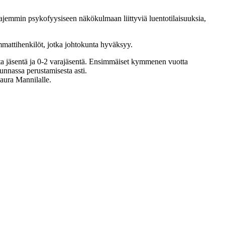
aajemmin psykofyysiseen näkökulmaan liittyviä luentotilaisuuksia,
ammattihenkilöt, jotka johtokunta hyväksyy.
ta jäsentä ja 0-2 varajäsentä. Ensimmäiset kymmenen vuotta
nnassa perustamisesta asti.
aura Mannilalle.