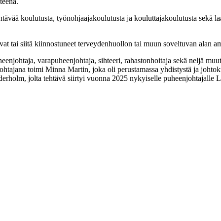
teenä.
tävää koulutusta, työnohjaajakoulutusta ja kouluttajakoulutusta sekä l
avat tai siitä kiinnostuneet terveydenhuollon tai muun soveltuvan alan 
enjohtaja, varapuheenjohtaja, sihteeri, rahastonhoitaja sekä neljä muu
tajana toimi Minna Martin, joka oli perustamassa yhdistystä ja johtoku
olm, jolta tehtävä siirtyi vuonna 2025 nykyiselle puheenjohtajalle L