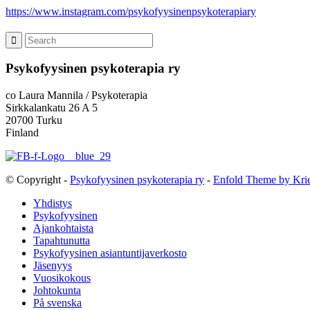
https://www.instagram.com/psykofyysinenpsykoterapiary
Psykofyysinen psykoterapia ry
co Laura Mannila / Psykoterapia
Sirkkalankatu 26 A 5
20700 Turku
Finland
© Copyright -
Psykofyysinen psykoterapia ry
-
Enfold Theme by Krie
Yhdistys
Psykofyysinen
Ajankohtaista
Tapahtunutta
Psykofyysinen asiantuntijaverkosto
Jäsenyys
Vuosikokous
Johtokunta
På svenska