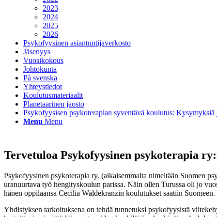
2023
2024
2025
2026
Psykofyysinen asiantuntijaverkosto
Jäsenyys
Vuosikokous
Johtokunta
På svenska
Yhteystiedot
Koulutusmateriaalit
Planetaarinen jaosto
Psykofyysisen psykoterapian syventävä koulutus: Kysymyksiä j
Menu
Menu
Tervetuloa Psykofyysinen psykoterapia ry:n
Psykofyysinen psykoterapia ry. (aikaisemmalta nimeltään Suomen psyk
uranuurtava työ hengityskoulun parissa. Näin ollen Turussa oli jo vu
hänen oppilaansa Cecilia Waldekranzin koulutukset saatiin Suomeen.
Yhdistyksen tarkoituksena on tehdä tunnetuksi psykofyysistä viitekeh