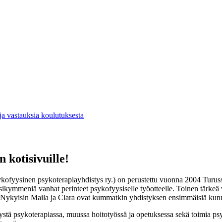
a vastauksia koulutuksesta
 kotisivuille!
ofyysinen psykoterapiayhdistys ry.) on perustettu vuonna 2004 Turuss
osikymmeniä vanhat perinteet psykofyysiselle työotteelle. Toinen tärkeä
 Nykyisin Maila ja Clara ovat kummatkin yhdistyksen ensimmäisiä kunn
ystä psykoterapiassa, muussa hoitotyössä ja opetuksessa sekä toimia ps