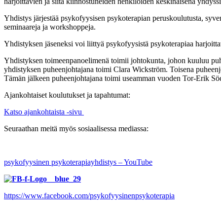
harjoittavien ja siitä kiinnostuneiden henkilöiden keskinäisenä yhdyssi
Yhdistys järjestää psykofyysisen psykoterapian peruskoulutusta, syven
seminaareja ja workshoppeja.
Yhdistyksen jäseneksi voi liittyä psykofyysistä psykoterapiaa harjoitt
Yhdistyksen toimeenpanoelimenä toimii johtokunta, johon kuuluu puhe
yhdistyksen puheenjohtajana toimi Clara Wickström. Toisena puheenjoh
Tämän jälkeen puheenjohtajana toimi useamman vuoden Tor-Erik Söderh
Ajankohtaiset koulutukset ja tapahtumat:
Katso ajankohtaista -sivu
Seuraathan meitä myös sosiaalisessa mediassa:
psykofyysinen psykoterapiayhdistys – YouTube
https://www.facebook.com/psykofyysinenpsykoterapia