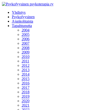
Yhdistys
Psykofyysinen
Ajankohtaista
Tapahtunutta
2004
2005
2006
2007
2008
2009
2010
2011
2012
2013
2014
2015
2016
2017
2018
2019
2020
2021
2022