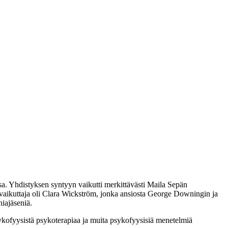
a. Yhdistyksen syntyyn vaikutti merkittävästi Maila Sepän
 vaikuttaja oli Clara Wickström, jonka ansiosta George Downingin ja
iajäseniä.
ykofyysistä psykoterapiaa ja muita psykofyysisiä menetelmiä