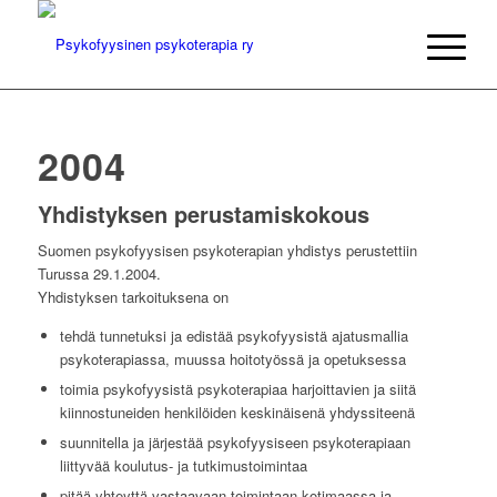
2004
Yhdistyksen perustamiskokous
Suomen psykofyysisen psykoterapian yhdistys perustettiin
Turussa 29.1.2004.
Yhdistyksen tarkoituksena on
tehdä tunnetuksi ja edistää psykofyysistä ajatusmallia
psykoterapiassa, muussa hoitotyössä ja opetuksessa
toimia psykofyysistä psykoterapiaa harjoittavien ja siitä
kiinnostuneiden henkilöiden keskinäisenä yhdyssiteenä
suunnitella ja järjestää psykofyysiseen psykoterapiaan
liittyvää koulutus- ja tutkimustoimintaa
pitää yhteyttä vastaavaan toimintaan kotimaassa ja