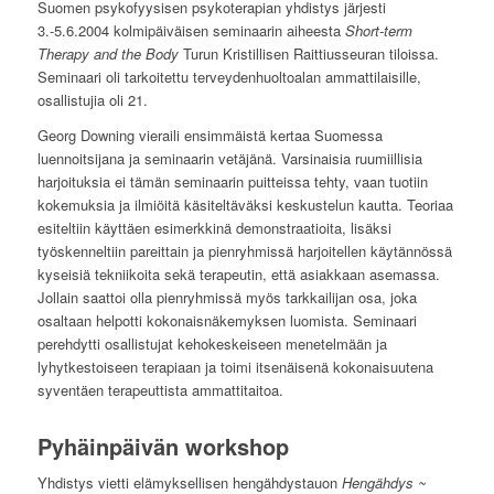
Suomen psykofyysisen psykoterapian yhdistys järjesti
3.-5.6.2004 kolmipäiväisen seminaarin aiheesta
Short-term
Therapy and the Body
Turun Kristillisen Raittiusseuran tiloissa.
Seminaari oli tarkoitettu terveydenhuoltoalan ammattilaisille,
osallistujia oli 21.
Georg Downing vieraili ensimmäistä kertaa Suomessa
luennoitsijana ja seminaarin vetäjänä. Varsinaisia ruumiillisia
harjoituksia ei tämän seminaarin puitteissa tehty, vaan tuotiin
kokemuksia ja ilmiöitä käsiteltäväksi keskustelun kautta. Teoriaa
esiteltiin käyttäen esimerkkinä demonstraatioita, lisäksi
työskenneltiin pareittain ja pienryhmissä harjoitellen käytännössä
kyseisiä tekniikoita sekä terapeutin, että asiakkaan asemassa.
Jollain saattoi olla pienryhmissä myös tarkkailijan osa, joka
osaltaan helpotti kokonaisnäkemyksen luomista. Seminaari
perehdytti osallistujat kehokeskeiseen menetelmään ja
lyhytkestoiseen terapiaan ja toimi itsenäisenä kokonaisuutena
syventäen terapeuttista ammattitaitoa.
Pyhäinpäivän workshop
Yhdistys vietti elämyksellisen hengähdystauon
Hengähdys ~