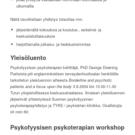
ulkomailla
Näitä tavoitteitaan yhdistys toteuttaa mm.
järjestämällä kokouksia ja koulutus-, esitelmä- ja
keskustelutilaisuuksia
harjoittamalla julkaisu- ja tiedotustoimintaa
Yleisöluento
Psykofyysisen psykoterapian kehittäjä, PhD George Downing
Pariisista piti englanninkielisen terveydenhuoltoalan henkilöille
tarkoitetun yleisluennon aiheesta
Borderline and psychotic
patients and a focus upon the body
3.6.2004 klo 10.00-11.30
Turun yliopistollisessa keskussairaalassa. Ilmaisen yleisöluennon
järjestivät yhteistyössä Suomen psykofyysinen
psykoterapiayhdistys ja TYKS / psykiatrian klinikka. Osallistujia
oli noin 60.
Psykofyysisen psykoterapian workshop